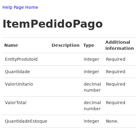
Help Page Home
ItemPedidoPago
Additional
Name
Description
Type
information
EntityProdutoId
integer
Required
Quantidade
integer
Required
ValorUnitario
decimal
Required
number
ValorTotal
decimal
Required
number
QuantidadeEstoque
integer
None.